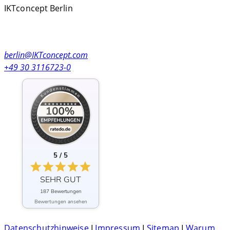
IKTconcept Berlin
Kolonnenstr. 8
10827 Berlin, Germany
berlin@IKTconcept.com
+49 30 3116723-0
5 / 5
SEHR GUT
187 Bewertungen
Bewertungen ansehen
Datenschutzhinweise
I
Impressum
I
Sitemap
I
Warum