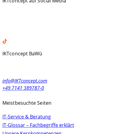
IKTconcept auf Social Media
Facebook
LinkedIn
XING
TikTok
IKTconcept BaWü
Alleenstr. 23
71679 Asperg, Germany
info@IKTconcept.com
+49 7141 389787-0
Meistbesuchte Seiten
IT-Service & Beratung
IT-Glossar – Fachbegriffe erklärt
Unsere Kernkompetenzen